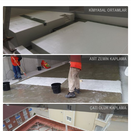
ve polimer esaslı uygulamalara
kıyasla oldukça fazladır. CTP...