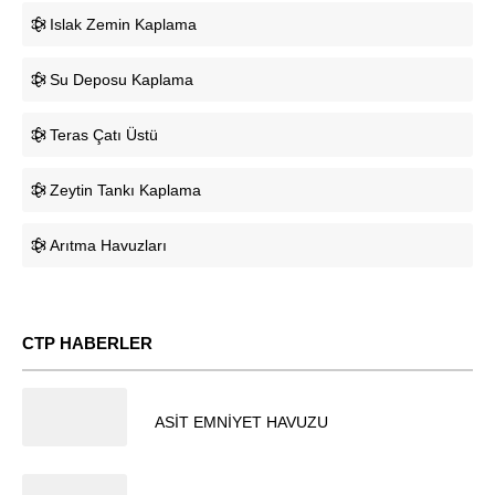
Islak Zemin Kaplama
Su Deposu Kaplama
Teras Çatı Üstü
Zeytin Tankı Kaplama
Arıtma Havuzları
CTP HABERLER
02.03.2024
ASİT EMNİYET HAVUZU
Müşteri Temsilcisi
02.03.2024