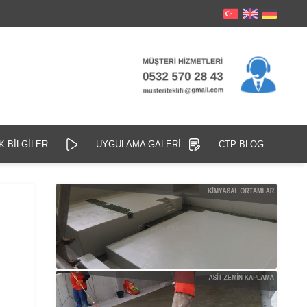
K BİLGİLER
UYGULAMA GALERİ
CTP BLOG