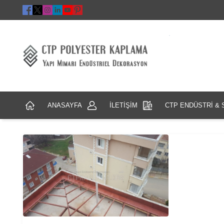
ANASAYFA
İLETİŞİM
CTP ENDÜSTRİ & 