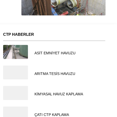
CTP HABERLER
02.03.2024
ASİT EMNİYET HAVUZU
Müşteri Temsilcisi
02.03.2024
ARITMA TESİS HAVUZU
29.02.2024
KİMYASAL HAVUZ KAPLAMA
29.02.2024
Cevap Yaz
ÇATI CTP KAPLAMA