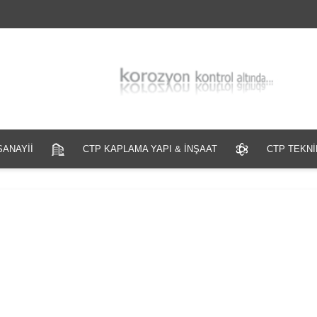
SANAYİİ
CTP KAPLAMA YAPI & İNŞAAT
CTP TEKNİ